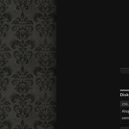
Disk
296.
Aho
sem