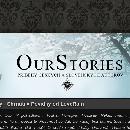
y - Shrnutí » Povídky od LoveRain
í, Slib, V pohádkách, Touha, Pomíjivá, Pozdrav, Řekni, mami, 
ení, To mi pověz ty, Posunout se dál, Do kapsy bez tkanin, Složit na 
ještě dlouho, Dál a zpět, O políčko zpět, Ideály, Unavená, Tlustou t