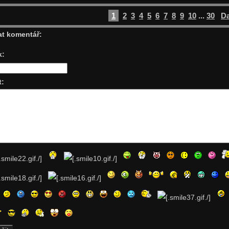
1
2
3
4
5
6
7
8
9
10
...
30
Da
at komentář:
k:
t: