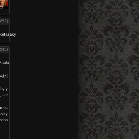
5:52]
2:45]
vání
 byly
, ale
 moc
ovky
 nebo