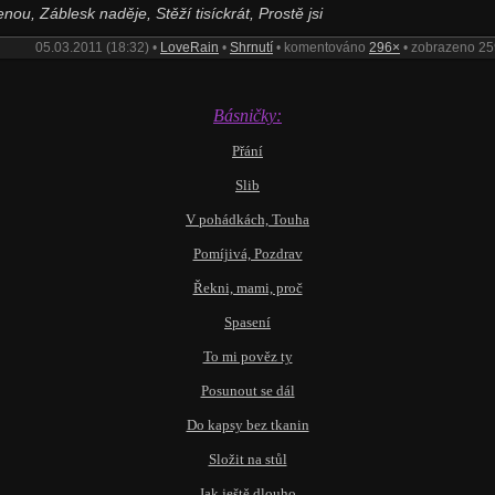
nou, Záblesk naděje, Stěží tisíckrát, Prostě jsi
05.03.2011 (18:32) •
LoveRain
•
Shrnutí
• komentováno
296×
• zobrazeno 2
Básničky:
Přání
Slib
V pohádkách,
Touha
Pomíjivá, Pozdrav
Řekni, mami, proč
Spasení
To mi pověz ty
Posunout se dál
Do kapsy bez tkanin
Složit na stůl
Jak ještě dlouho