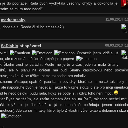
m je do počítače. Ráda bych vychytala všechny chyby a dokončila je,
zatím se mi to moc nedaří.
marketasaky
11.06.2014 [1
, dopsala si Reeda či si ho smazala?:)
SaDiablo
přispěvatel
08.03.2013 [1
avím!
Obrázek jsem viděla už
o, ale rozesmál mě úplně stejně jako poprvé.
k Školní trest je parádní. Podle mě je to u Cas jeden z mála Snarry
běhů, ale v plánu na květen má buď Snarry kapitolovku nebo pokračo
use, takže už se těším, ať se rozhodne pro cokoliv.
znamu přistupuj opatrně, jsou tam i povídky, které se mi ne až tak líbily -
, ale napodruhé bych je nečetla. Takže to vážně slouží čistě pro moji orientaci
d tě něco osloví, budu ráda, když se podělíš, i když toho není moc.
Her Eyes se těším, ale zatím nemám čas ani na P&C, tak toho nechci mít
lášť když to je "brutální" a já momentálně potřebuju jenom oddech
). Ale co se mi taky líbilo, bylo Z vlastní vůle, ukápla dokonce i slza
.
ím!