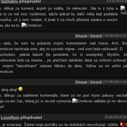
SaDiablo
přispěvatel
23.10.2014 [
e, děkuji za koment, aspoň jsi viděla, že nekecám. Jde to z tuha a
de to ze mě moc vytáhnout, takže pokud by další měla bejt podobná
vačka, už ji sem nedám. A jinak ti za chvíli přistane zpráva o novým
u, jdu na to.
Smazat
|
Upravit
| 28.08.2014 [1
 rada, že som ťa pobavila mojím komentárom nad čiarou. Ach, Bož
nechcela som, aby to vyznelo vtipne - veď som bola naštvaná! :D
ochodom, pekná báseň (tá posledná, čo si uverejnila). Myslím, ž
eňovanie bolo na mieste... po prečítaní takéhoto diela sa môžem schovať
i mojimi "básničkami" niekam hlboko do diery. Vážne sa mi veľmi páč
Smazat
|
Upravit
| 27.08.2014 [1
 ahoj ahoj!
e, děkuju za nádherné komentáře, které jsi mi pod mými pokusy nechal
ju za ten čas, kterej jsi si na mě vymezila
udělala jsi mi obro
st!
LoveRain
přispěvatel
11.06.2014 [1
, je smazaný. Žádné moje povídky se na stránkách nevyskytují, stáhla