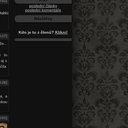
RSS
8:02]
poslední články
poslední komentáře
Návštěvy
Kdo je tu z členů?
Klikni!
4:17]
e...
e to
 aj s
ila.
8:26]
a, a
vskou
8:01]