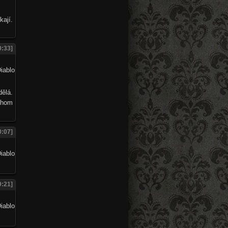
kají.
0:33]
dělá.
ychom
0:07]
9:21]