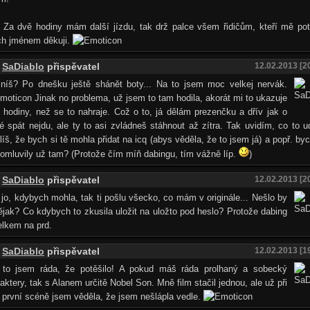
 Za dvě hodiny mám další jízdu, tak drž palce všem řidičům, kteří mě pot
ch jménem děkuji.
SaDiablo
přispěvatel
12.02.2013 [2
zníš? Po dnešku ještě shánět boty... Na to jsem moc velkej nervák.
Jinak no problema, už jsem to tam hodila, akorát mi to ukazuje
i hodiny, než se to nahraje. Což o to, já dělám prezenčku a dřív jak o
é spát nejdu, ale ty to asi zvládneš stáhnout až zítra. Tak uvidím, co to u
íš, že bych si tě mohla přidat na icq (abys věděla, že to jsem já) a popř. b
omluvily už tam? (Protože čím míň dabingu, tím vážně líp.
)
SaDiablo
přispěvatel
12.02.2013 [2
jo, kdybych mohla, tak ti pošlu všecko, co mám v originále... Nešlo by
ějak? Co kdybych to zkusila uložit na uložto pod heslo? Protože dabing
elkem na prd.
SaDiablo
přispěvatel
12.02.2013 [1
 to jsem ráda, že potěšilo! A pokud máš ráda prolhaný a sobecký
aktery, tak s Alanem určitě Nobel Son. Mně film stačil jednou, ale už při
 první scéně jsem věděla, že jsem nešlápla vedle.