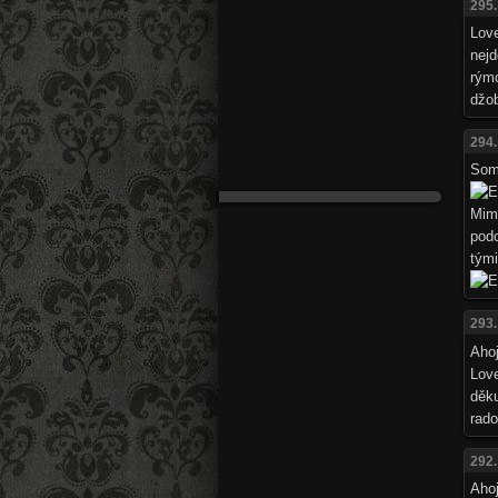
295.
Lov
nej
rýmo
džob
294.
Som
Mim
podc
tým
293.
Ahoj
Lov
děku
rado
292.
Ahoj