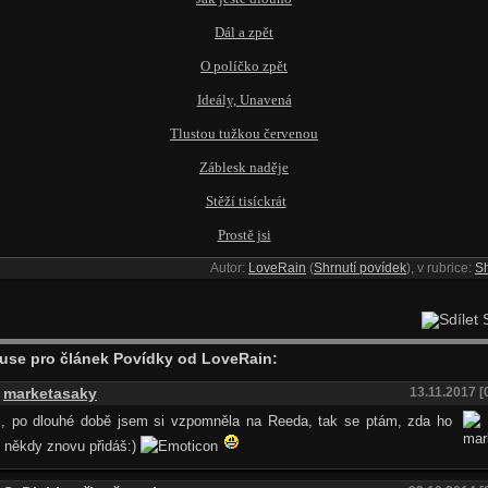
Dál a zpět
O políčko zpět
Ideály, Unavená
Tlustou tužkou červenou
Záblesk naděje
Stěží tisíckrát
Prostě jsi
Autor:
LoveRain
(
Shrnutí povídek
), v rubrice:
Sh
S
use pro článek Povídky od LoveRain:
marketasaky
13.11.2017 [
j, po dlouhé době jsem si vzpomněla na Reeda, tak se ptám, zda ho
 někdy znovu přidáš:)