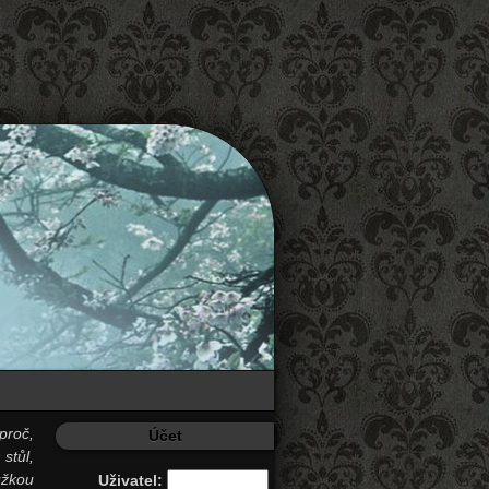
proč,
Účet
stůl,
užkou
Uživatel: