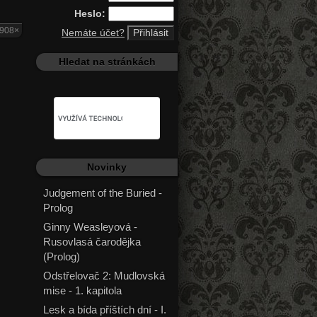
Heslo:
5908×
Nemáte účet?
Hledat na stránkách
Novinky
Judgement of the Buried -
Prolog
Ginny Weasleyová -
Rusovlasá čarodějka
(Prolog)
Odstřelovač 2: Mudlovská
mise - 1. kapitola
Lesk a bída příštích dní - I.