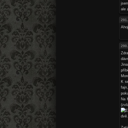
jse
ale 
291.
Ahoj
290.
Zdr
dávn
Jina
pří
Moro
K se
fajn
poku
Na 
(zv
dvě
Zat