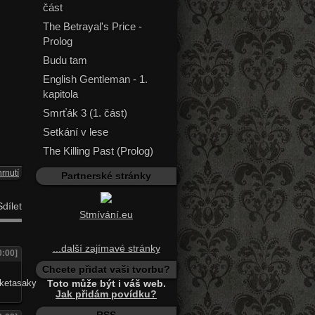
část
The Betrayal's Price -
Prolog
Budu tam
English Gentleman - 1.
kapitola
Smrťák 3 (1. část)
Setkání v lese
The Killing Past (Prolog)
rnutí
Partnerské stránky
dílet
Stmívání.eu
...další zajímavé stránky
0:00]
Chcete přidat vaši tvorbu?
Toto může být i váš web.
Jak přidám povídku?