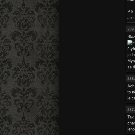
P.S.
Jeji
289.
Blá
čtyř
jedn
Mysl
se d
288.
Ach 
to n
je c
287.
Tak
char
jeho