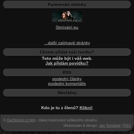
Partnerské stránky
Stmívání.eu
...další zajímavé stránky
Chcete přidat vaši tvorbu?
Toto může být i váš web.
Jak přidám povídku?
RSS
poslední články
poslední komentáře
Návštěvy
Kdo je tu z členů?
Klikni!
©
OurStories.cz tým
- zákaz kopírování veškerého obsahu
Webmaster & design:
Jan Tomášek
|
RSS