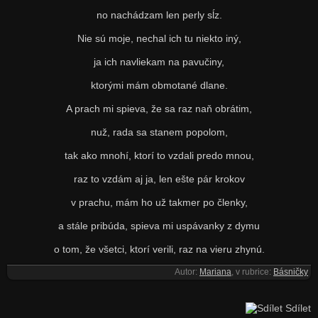
no nachádzam len perly sĺz.
Nie sú moje, nechal ich tu niekto iný,
ja ich navliekam na pavučiny,
ktorými mám obmotané dlane.
A prach mi spieva, že sa raz naň obrátim,
nuž, rada sa stanem popolom,
tak ako mnohí, ktorí to vzdali predo mnou,
raz to vzdám aj ja, len ešte pár krokov
v prachu, mám ho už takmer po členky,
a stále pribúda, spieva mi uspávanky z dymu
o tom, že všetci, ktorí verili, raz na vieru zhynú.
Autor:
Mariana
, v rubrice:
Básničky
Sdílet