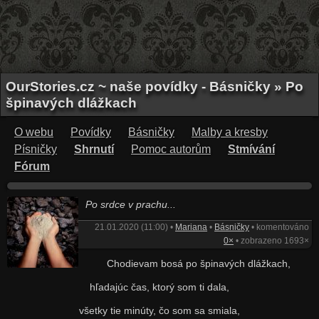
OurStories.cz ~ naše povídky - Básničky » Po
špinavých dlážkach
O webu
Povídky
Básničky
Malby a kresby
Písničky
Shrnutí
Pomoc autorům
Stmívání
Fórum
Po srdce v prachu...
21.01.2020 (11:00) •
Mariana
•
Básničky
• komentováno
0×
• zobrazeno 1693×
Chodievam bosá po špinavých dlážkach,
hľadajúc čas, ktorý som ti dala,
všetky tie minúty, čo som sa smiala,