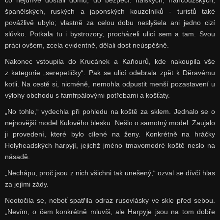
co nejdříve dostali domů, do bezpečí. Italských, francouzských,
španělských, ruských a japonských kouzelníků - turistů také
povážlivě ubylo; vlastně za celou dobu neslyšela ani jedno cizí
slůvko. Potkala tu i bystrozory, procházeli ulicí sem a tam. Svou
práci ovšem, zcela evidentně, dělali dost neúspěšně.
Nakonec vstoupila do Krucánek a Kaňourů, kde nakoupila vše
z kategorie „serepetičky“. Pak se ulicí odebrala zpět k Děravému
kotli. Na cestě si, nicméně, nemohla odpustit menší pozastavení u
výlohy obchodu s famfrpálovými potřebami a košťaty.
„No tohle,“ vydechla při pohledu na koště za sklem. Jednalo se o
nejnovější model Kulového blesku. Nešlo o samotný model. Zaujalo
ji provedení, které bylo cílené na ženy. Konkrétně na hráčky
Holyheadských harpyjí, jejichž jméno tmavomodré koště neslo na
násadě.
„Nechápu, proč jsou z nich všichni tak unešený,“ ozval se dívčí hlas
za jejími zády.
Neotočila se, neboť spatřila odraz rusovlásky ve skle před sebou.
„Nevím, o čem konkrétně mluvíš, ale Harpyje jsou na tom dobře