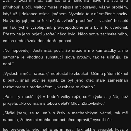
Ztišil a zvážnil hlas, zatímco ona naklonila hlavu na stranu a
přimhouřila oči. Malfoy musel nejspíš mít opravdu vážný problém,
když už ji dokonce oslovil jménem. Vyvolalo to v ní smíšené pocity.
Ne že by její jméno řekl nějak zvláště procítěně… vlastně ho spíš
jen tak rychle vyžbleptnul, pravděpodobně aniž by si to uvědomil.
Přesto na jeho pojetí ‚
Isobel
‘ něco bylo. Něco sotva zachytitelného,
co Isa nedokázala dost dobře popsat.
„No nepovídej. Jestli máš pocit, že uražení mé kamarádky a mě
samotné je vhodnou substitucí slova
prosím
, tak tě ujišťuju, že
není.“
„Vyslechni mě…
prosím
,“ nepřestal to zkoušet. Očima přitom těknul
k pultu, snad aby se ujistil, že byl jeho otec stále zaměstnán
rozhovorem s prodavačem. „Nezabere to dlouho.“
„Páni. Ty musíš být v hodně velký rejži, co?“ rýpla si ještě, než
přikývla. „No co mám s tebou dělat? Mluv, Zlatovlásko.“
„Slyšel jsem, že to umíš s čísly a mechanickými věcmi, tak mě
napadlo, že bys mi mohla pomoct něco opravit,“ vysolil tiše.
Isu překvapila jeho náhlá upřímnost. Tak takhle vypadal, když o