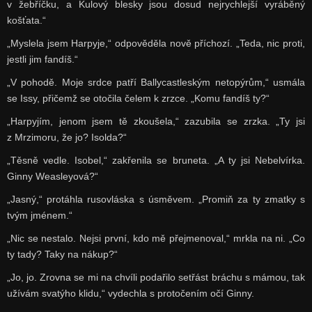
v žebříčku, a Kulový blesky jsou dosud nejrychlejší vyráběný
košťata.“
„Myslela jsem Harpyje,“ odpověděla nově příchozí. „Teda, nic proti,
jestli jim fandíš.“
„V pohodě. Moje srdce patří Ballycastleským netopýrům,“ usmála
se Issy, přičemž se otočila čelem k zrzce. „Komu fandíš ty?“
„Harpyjím, jenom jsem tě zkoušela,“ zazubila se zrzka. „Ty jsi
z Mrzimoru, že jo? Isolda?“
„Těsně vedle. Isobel,“ zakřenila se bruneta. „A ty jsi Nebelvírka.
Ginny Weasleyová?“
„Jasný,“ protáhla rusovláska s úsměvem. „Promiň za ty zmatky s
tvým jménem.“
„Nic se nestalo. Nejsi první, kdo mě přejmenoval,“ mrkla na ni. „Co
ty tady? Taky na nákup?“
„Jo, jo. Zrovna se mi na chvíli podařilo setřást bráchu s mámou, tak
užívám svatýho klidu,“ vydechla s protočením očí Ginny.