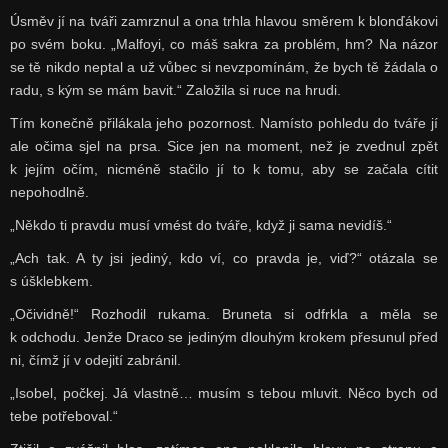
Úsměv jí na tváři zamrznul a ona trhla hlavou směrem k blonďákovi
po svém boku. „Malfoyi, co máš sakra za problém, hm? Na názor
se tě nikdo neptal a už vůbec si nevzpomínám, že bych tě žádala o
radu, s kým se mám bavit.“ Založila si ruce na hrudi.
Tím konečně přilákala jeho pozornost. Namísto pohledu do tváře jí
ale očima sjel na prsa. Sice jen na moment, než je zvednul zpět
k jejím očím, nicméně stačilo jí to k tomu, aby se začala cítit
nepohodlně.
„Někdo ti pravdu musí vmést do tváře, když ji sama nevidíš.“
„Ach tak. A ty jsi jediný, kdo ví, co pravda je, viď?“ otázala se
s úšklebkem.
„Očividně!“ Rozhodil rukama. Bruneta si odfrkla a měla se
k odchodu. Jenže Draco se jediným dlouhým krokem přesunul před
ni, čímž jí v odejití zabránil.
„Isobel, počkej. Já vlastně… musím s tebou mluvit. Něco bych od
tebe potřeboval.“