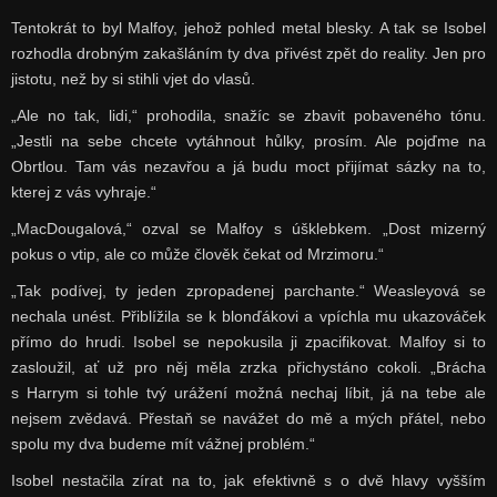
Tentokrát to byl Malfoy, jehož pohled metal blesky. A tak se Isobel
rozhodla drobným zakašláním ty dva přivést zpět do reality. Jen pro
jistotu, než by si stihli vjet do vlasů.
„Ale no tak, lidi,“ prohodila, snažíc se zbavit pobaveného tónu.
„Jestli na sebe chcete vytáhnout hůlky, prosím. Ale pojďme na
Obrtlou. Tam vás nezavřou a já budu moct přijímat sázky na to,
kterej z vás vyhraje.“
„MacDougalová,“ ozval se Malfoy s úšklebkem. „Dost mizerný
pokus o vtip, ale co může člověk čekat od Mrzimoru.“
„Tak podívej, ty jeden zpropadenej parchante.“ Weasleyová se
nechala unést. Přiblížila se k blonďákovi a vpíchla mu ukazováček
přímo do hrudi. Isobel se nepokusila ji zpacifikovat. Malfoy si to
zasloužil, ať už pro něj měla zrzka přichystáno cokoli. „Brácha
s Harrym si tohle tvý urážení možná nechaj líbit, já na tebe ale
nejsem zvědavá. Přestaň se navážet do mě a mých přátel, nebo
spolu my dva budeme mít vážnej problém.“
Isobel nestačila zírat na to, jak efektivně s o dvě hlavy vyšším