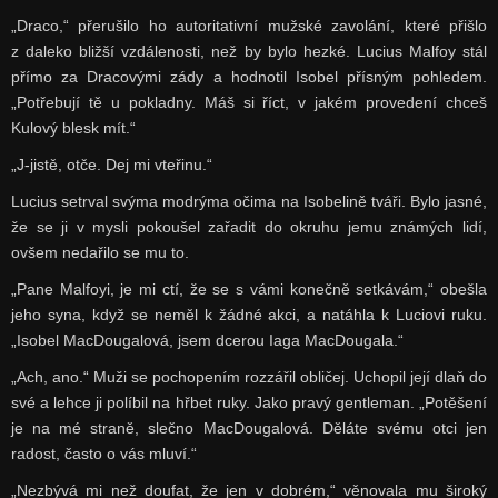
„Draco,“ přerušilo ho autoritativní mužské zavolání, které přišlo
z daleko bližší vzdálenosti, než by bylo hezké. Lucius Malfoy stál
přímo za Dracovými zády a hodnotil Isobel přísným pohledem.
„Potřebují tě u pokladny. Máš si říct, v jakém provedení chceš
Kulový blesk mít.“
„J-jistě, otče. Dej mi vteřinu.“
Lucius setrval svýma modrýma očima na Isobelině tváři. Bylo jasné,
že se ji v mysli pokoušel zařadit do okruhu jemu známých lidí,
ovšem nedařilo se mu to.
„Pane Malfoyi, je mi ctí, že se s vámi konečně setkávám,“ obešla
jeho syna, když se neměl k žádné akci, a natáhla k Luciovi ruku.
„Isobel MacDougalová, jsem dcerou Iaga MacDougala.“
„Ach, ano.“ Muži se pochopením rozzářil obličej. Uchopil její dlaň do
své a lehce ji políbil na hřbet ruky. Jako pravý gentleman. „Potěšení
je na mé straně, slečno MacDougalová. Děláte svému otci jen
radost, často o vás mluví.“
„Nezbývá mi než doufat, že jen v dobrém,“ věnovala mu široký