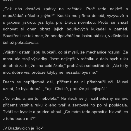
„Což nás dostává zpátky na začátek. Proč teda nejdeš a
nepožádáš někoho jinýho?“ Koukla mu přímo do očí, vyzývavě a
s jakousi jiskrou, jež byla pro Draca novinkou. Proto se snažil
uchovat si onen obraz jejích bouřkových kukadel v paměti.
Soustředil se tak moc, že neodpověděl na Issinu otázku, v důsledku
čehož pokračovala.
„Všichni ostatní jsou hubkaři, co si myslí, že mechanice rozumí. Za
mnou ale stojí výsledky. Jsem nejlepší v ročníku a dala bych ruku
do ohně za to, že i na celé škole,“ prohlásila sebestředně. „Ale to ty
moc dobře víš, protože kdyby ne, nežádal bys mě.“
Draco se nepříjemně ošil, přičemž na ni přimhouřil oči. Musel
uznat, že byla dobrá. „Fajn. Chci tě, protože jsi nejlepší.“
„No vidíš, a ani to nebolelo.“ Na rtech se jí rozlil vítězný úsměv,
přičemž vztáhla ruku k jeho tváři a žertovně ho po ní poplácala.
Tvářil se kysele a prudce uhnul. „Co mám teda opravit a hlavně, co
z toho budu mít?“
„V Bradavicích je Ro-“