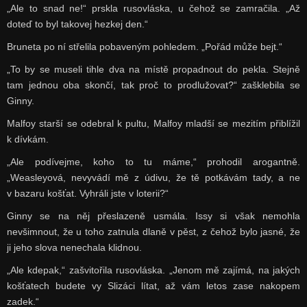
„Ale to snad ne!“ prskla rusovláska, u čehož se zamračila. „Až
doteď to byl takovej hezkej den.“
Bruneta po ní střelila pobaveným pohledem. „Pořád může bejt.“
„To by se museli tihle dva na místě propadnout do pekla. Stejně
tam jednou oba skončí, tak proč to prodlužovat?“ zašklebila se
Ginny.
Malfoy starší se odebral k pultu, Malfoy mladší se mezitím přiblížil
k dívkám.
„Ale podívejme, koho to tu máme,“ prohodil arogantně.
„Weasleyová, nevyvádí mě z údivu, že tě potkávám tady, a ne
v bazaru košťat. Vyhráli jste v loterii?“
Ginny se na něj přeslazeně usmála. Issy si však nemohla
nevšimnout, že u toho zatnula dlaně v pěst, z čehož bylo jasné, že
ji jeho slova nenechala klidnou.
„Ale kdepak,“ zašvitořila rusovláska. „Jenom mě zajímá, na jakých
košťatech budete vy Slizáci lítat, až vám letos zase nakopem
zadek.“