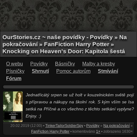
OurStories.cz ~ naše povídky - Povídky » Na
pokračování » FanFiction Harry Potter »
Knocking on Heaven's Door: Kapitola šestá
O webu
Povídky
Básničky
Malby a kresby
Písničky
Shrnutí
Pomoc autorům
Stmívání
Fórum
Jednatřicátý srpen se už holt v kouzelnickém světě pojí
s přípravou a nákupy na školní rok. S kým vším se Isa
setká na Příčné a co všechno z těchto setkání vyplyne?
Enjoy. :)
20.02.2019 (12:00) •
TinkerTailorSoldierSpy
•
Povídky
»
Na pokračování
»
FanFiction Harry Potter
• komentováno
1×
• zobrazeno 1630×