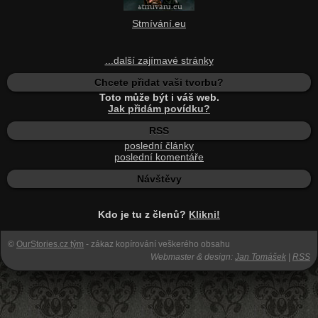
Stmívání.eu
...další zajímavé stránky
Chcete přidat vaši tvorbu?
Toto může být i váš web.
Jak přidám povídku?
RSS
poslední články
poslední komentáře
Návštěvy
Kdo je tu z členů?
Klikni!
©
OurStories.cz tým
- zákaz kopírování veškerého obsahu
Webmaster & design:
Jan Tomášek
|
RSS