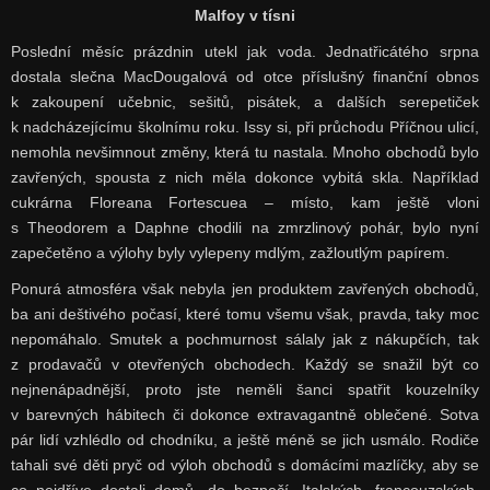
Malfoy v tísni
Poslední měsíc prázdnin utekl jak voda. Jednatřicátého srpna
dostala slečna MacDougalová od otce příslušný finanční obnos
k zakoupení učebnic, sešitů, pisátek, a dalších serepetiček
k nadcházejícímu školnímu roku. Issy si, při průchodu Příčnou ulicí,
nemohla nevšimnout změny, která tu nastala. Mnoho obchodů bylo
zavřených, spousta z nich měla dokonce vybitá skla. Například
cukrárna Floreana Fortescuea – místo, kam ještě vloni
s Theodorem a Daphne chodili na zmrzlinový pohár, bylo nyní
zapečetěno a výlohy byly vylepeny mdlým, zažloutlým papírem.
Ponurá atmosféra však nebyla jen produktem zavřených obchodů,
ba ani deštivého počasí, které tomu všemu však, pravda, taky moc
nepomáhalo. Smutek a pochmurnost sálaly jak z nákupčích, tak
z prodavačů v otevřených obchodech. Každý se snažil být co
nejnenápadnější, proto jste neměli šanci spatřit kouzelníky
v barevných hábitech či dokonce extravagantně oblečené. Sotva
pár lidí vzhlédlo od chodníku, a ještě méně se jich usmálo. Rodiče
tahali své děti pryč od výloh obchodů s domácími mazlíčky, aby se