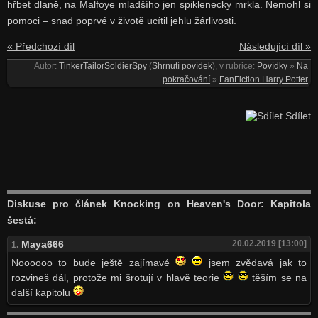
hřbet dlaně, na Malfoye mladšího jen spiklenecky mrkla. Nemohl si
pomoci – snad poprvé v životě ucítil jehlu žárlivosti.
« Předchozí díl
Následující díl »
Autor:
TinkerTailorSoldierSpy
(
Shrnutí povídek
), v rubrice:
Povídky
»
Na
pokračování
»
FanFiction Harry Potter
Sdílet
Diskuse pro článek Knocking on Heaven's Door: Kapitola
šestá:
Maya666
20.02.2019 [13:00]
1.
Noooooo to bude ještě zajímavé
jsem zvědavá jak to
rozvineš dál, protože mi šrotují v hlavě teorie
těším se na
další kapitolu