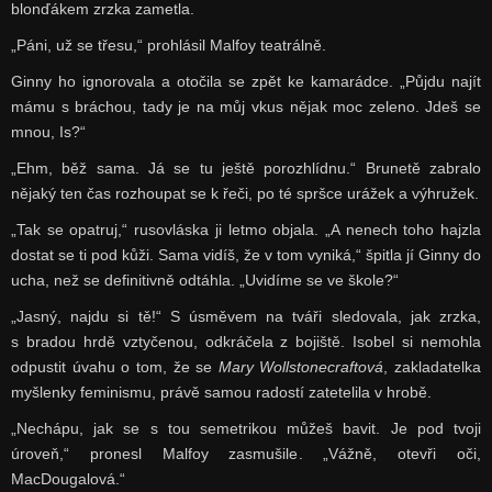
blonďákem zrzka zametla.
„Páni, už se třesu,“ prohlásil Malfoy teatrálně.
Ginny ho ignorovala a otočila se zpět ke kamarádce. „Půjdu najít
mámu s bráchou, tady je na můj vkus nějak moc zeleno. Jdeš se
mnou, Is?“
„Ehm, běž sama. Já se tu ještě porozhlídnu.“ Brunetě zabralo
nějaký ten čas rozhoupat se k řeči, po té spršce urážek a výhružek.
„Tak se opatruj,“ rusovláska ji letmo objala. „A nenech toho hajzla
dostat se ti pod kůži. Sama vidíš, že v tom vyniká,“ špitla jí Ginny do
ucha, než se definitivně odtáhla. „Uvidíme se ve škole?“
„Jasný, najdu si tě!“ S úsměvem na tváři sledovala, jak zrzka,
s bradou hrdě vztyčenou, odkráčela z bojiště. Isobel si nemohla
odpustit úvahu o tom, že se
Mary Wollstonecraftová
, zakladatelka
myšlenky feminismu, právě samou radostí zatetelila v hrobě.
„Nechápu, jak se s tou semetrikou můžeš bavit. Je pod tvoji
úroveň,“ pronesl Malfoy zasmušile. „Vážně, otevři oči,
MacDougalová.“