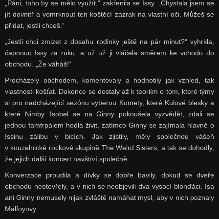
„Páni, toho by se mělo využít,“ zakřenila se Issy. „Chystala jsem se
jít dovnitř a vomrknout ten koštěcí zázrak na vlastní oči. Můžeš se
přidat, jestli chceš.“
„Jestli chci zmizet z dosahu rodinky ještě na pár minut?“ vyhrkla,
čapnouc Issy za ruku, a už už ji vláčela směrem ke vchodu do
obchodu. „Že váháš!“
Procházely obchodem, komentovaly a hodnotily jak vzhled, tak
vlastnosti košťat. Dokonce se dostaly až k teoriím o tom, které týmy
si pro nadcházející sezónu vyberou Komety, které Kulové blesky a
které Nimby. Isobel se na Ginny pokoušela vyzvědět, zdali se
jednou famfrpálem hodlá živit, zatímco Ginny se zajímala hlavně o
Issinu zálibu v bicích. Jak zjistily, měly společnou vášeň
v kouzelnické rockové skupině The Weird Sisters, a tak se dohodly,
že jejich další koncert navštíví společně.
Konverzace proudila a dívky se dobře bavily, dokud se dveře
obchodu neotevřely, a v nich se neobjevili dva vysocí blonďáci. Isa
ani Ginny nemusely nijak zvláště namáhat mysl, aby v nich poznaly
Malfoyovy.