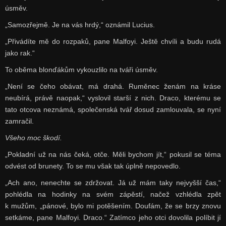
úsměv.
„Samozřejmě. Je na vás hrdý,“ oznámil Lucius.
„Přivádíte mě do rozpaků, pane Malfoyi. Ještě chvíli a budu rudá
jako rak.“
To oběma blonďákům vykouzlilo na tváři úsměv.
„Není se čeho obávat, má drahá. Ruměnec ženám na kráse
neubírá, právě naopak,“ vyslovil starší z nich. Draco, kterému se
tato otcova neznámá, společenská tvář dosud zamlouvala, se nyní
zamračil.
Všeho moc škodí.
„Pokladní už na nás čeká, otče. Měli bychom jít,“ pokusil se téma
odvést od brunety. To se mu však tak úplně nepovedlo.
„Ach ano, nenechte se zdržovat. Já už mám taky nejvyšší čas,“
pohlédla na hodinky na svém zápěstí, načež vzhlédla zpět
k mužům, „pánové, bylo mi potěšením. Doufám, že se brzy znovu
setkáme, pane Malfoyi. Draco.“ Zatímco jeho otci dovolila políbit jí