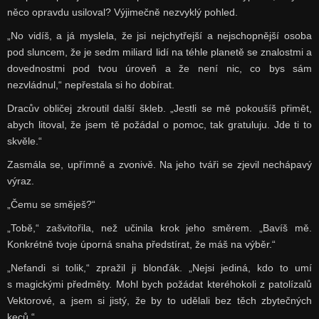
něco opravdu usiloval? Výjimečně nezvyklý pohled.
„No vidíš, a já myslela, že jsi nejchytřejší a nejschopnější osoba
pod sluncem, že je sedm miliard lidí na téhle planetě se znalostmi a
dovednostmi pod tvou úroveň a že není nic, co bys sám
nezvládnul,“ nepřestala si ho dobírat.
Dracův obličej zkroutil další škleb. „Jestli se mě pokoušíš přimět,
abych litoval, že jsem tě požádal o pomoc, tak gratuluju. Jde ti to
skvěle.“
Zasmála se, upřímně a zvonivě. Na jeho tváři se zjevil nechápavý
výraz.
„Čemu se směješ?“
„Tobě,“ zašvitořila, než učinila krok jeho směrem. „Bavíš mě.
Konkrétně tvoje úporná snaha předstírat, že máš na výběr.“
„Nefandi si tolik,“ zpražil ji blonďák. „Nejsi jediná, kdo to umí
s magickými předměty. Mohl bych požádat kteréhokoli z patolízalů
Vektorové, a jsem si jistý, že by to udělali bez těch zbytečných
keců.“