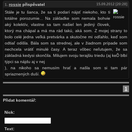
rossie
přispěvatel
15.09.2012 [20:28]
1.
Stále je tu šanca, že sa ti podarí nájsť niekoho, kto ti
totálne porozumie... Na základke som nemala bohvie
aký kolektív, vlastne sa tam našiel len jediný človek,
ktorý ma chápal a má ma rád takú, aká som. Z mojej strany to
bolo celé jedna veľká pretvárka a skutočne mi odľahlo, keď som
odtiaľ odišla. Bála som sa strednej, ale v žiadnom prípade som
nechcela vrátiť minulé časy. A teraz vôbec neľutujem, že sa
základná kedysi skončila. Milujem svoju terajšiu triedu (aj keĎ blbí
týpci sa nájdu aj v nej
), na nikoho sa nemusím hrať a našla som si tam pár
spriaznených duší.
1
Přidat komentář:
Nick:
Text: