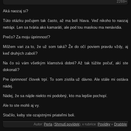
2269×
Aká naozaj si?
Túto otázku počujem tak často, až ma bolí hlava. Veď nikoho to naozaj
netrápi. Len sa tvária ako kamaráti, ale pod tou maskou ma nenávidia.
Prečo? Za moju úprimnosť?
Môžem vari za to, že už som taká? Že do očí poviem pravdu vždy, aj
keď druhých zabolí?
Na čo sú vám všetkým klamstvá dobré? Až tak túžite počuť, akí ste
dokonalí?
Pre úprimnosť človek trpí. To som zistila už dávno. Ale stále mi ostáva
nádej.
Nádej, že sa nájde niekto mi podobný, kto ma lepšie pochopí.
Ale to ste mohli aj vy.
Stačilo, keby ste ozajstnými priateľmi boli.
Autor:
Perla
(
Shrnutí povídek
), v rubrice:
Povídky
»
Drabble