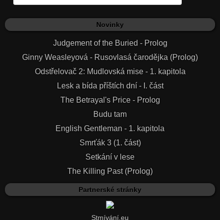
Novinky
Judgement of the Buried - Prolog
Ginny Weasleyová - Rusovlasá čarodějka (Prolog)
Odstřelovač 2: Mudlovská mise - 1. kapitola
Lesk a bída příštích dní - I. část
The Betrayal's Price - Prolog
Budu tam
English Gentleman - 1. kapitola
Smrťák 3 (1. část)
Setkání v lese
The Killing Past (Prolog)
Partnerské stránky
Stmívání.eu