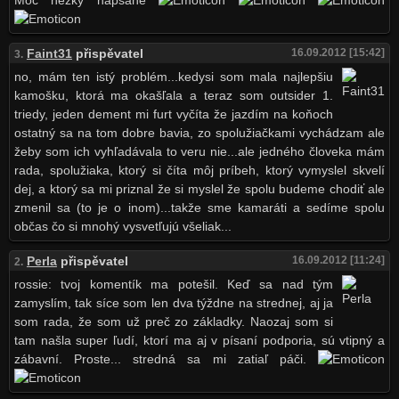
Moc hezky napsané
Faint31
přispěvatel
16.09.2012 [15:42]
3.
no, mám ten istý problém...kedysi som mala najlepšiu
kamošku, ktorá ma okašľala a teraz som outsider 1.
triedy, jeden dement mi furt vyčíta že jazdím na koňoch
ostatný sa na tom dobre bavia, zo spolužiačkami vychádzam ale
žeby som ich vyhľadávala to veru nie...ale jedného človeka mám
rada, spolužiaka, ktorý si číta môj príbeh, ktorý vymyslel skvelí
dej, a ktorý sa mi priznal že si myslel že spolu budeme chodiť ale
zmenil sa (to je o inom)...takže sme kamaráti a sedíme spolu
občas čo si mnohý vysvetľujú všeliak...
Perla
přispěvatel
16.09.2012 [11:24]
2.
rossie: tvoj komentík ma potešil. Keď sa nad tým
zamyslím, tak síce som len dva týždne na strednej, aj ja
som rada, že som už preč zo základky. Naozaj som si
tam našla super ľudí, ktorí ma aj v písaní podporia, sú vtipný a
zábavní. Proste... stredná sa mi zatiaľ páči.