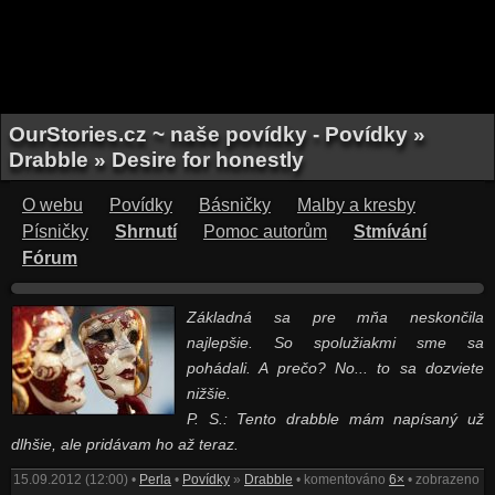
OurStories.cz ~ naše povídky - Povídky »
Drabble » Desire for honestly
O webu
Povídky
Básničky
Malby a kresby
Písničky
Shrnutí
Pomoc autorům
Stmívání
Fórum
Základná sa pre mňa neskončila
najlepšie. So spolužiakmi sme sa
pohádali. A prečo? No... to sa dozviete
nižšie.
P. S.: Tento drabble mám napísaný už
dlhšie, ale pridávam ho až teraz.
15.09.2012 (12:00) •
Perla
•
Povídky
»
Drabble
• komentováno
6×
• zobrazeno