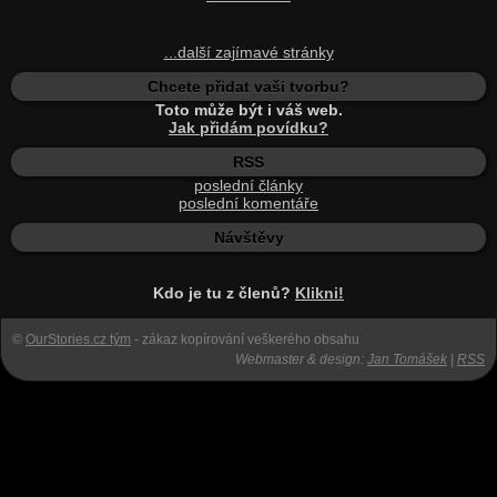
...další zajímavé stránky
Chcete přidat vaši tvorbu?
Toto může být i váš web.
Jak přidám povídku?
RSS
poslední články
poslední komentáře
Návštěvy
Kdo je tu z členů?
Klikni!
©
OurStories.cz tým
- zákaz kopírování veškerého obsahu
Webmaster & design:
Jan Tomášek
|
RSS